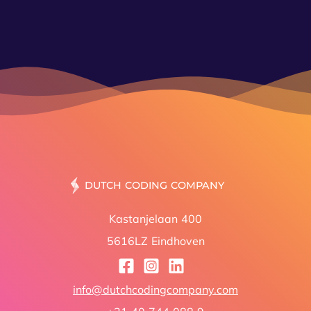
DUT
Kastanjelaan 400
5616LZ Eindhoven
info@dutchcodingcompany.com