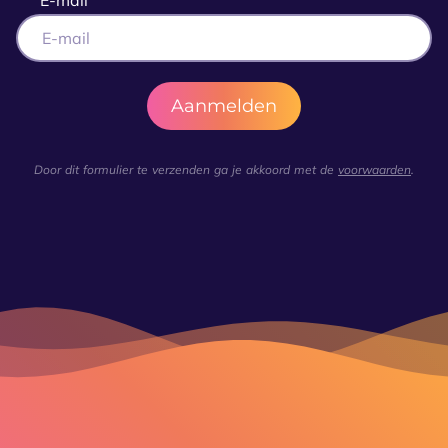
E-mail
Door dit formulier te verzenden ga je akkoord met de
voorwaarden
.