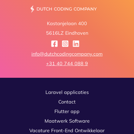
DUTCH CODING CO
Kastanjelaan 400
5616LZ Eindhoven
info@dutchcodingcompany.com
+31 40 744 088 9
Laravel applicaties
Contact
Flutter app
Maatwerk Software
Vacature Front-End Ontwikkelaar