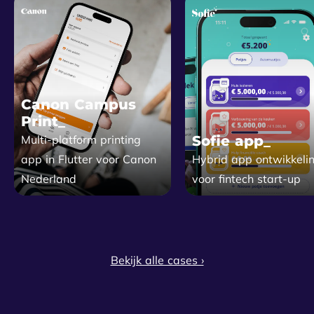
Canon Campus
Print_
Multi-platform printing
Sofie app_
app in Flutter voor Canon
Hybrid app ontwikkeli
Nederland
voor fintech start-up
Bekijk alle cases ›