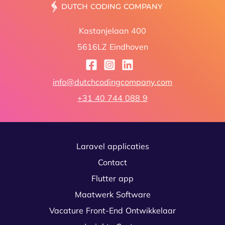
Kastanjelaan 400
5616LZ Eindhoven
info@dutchcodingcompany.com
+31 40 744 088 9
Laravel applicaties
Contact
Flutter app
Maatwerk Software
Vacature Front-End Ontwikkelaar