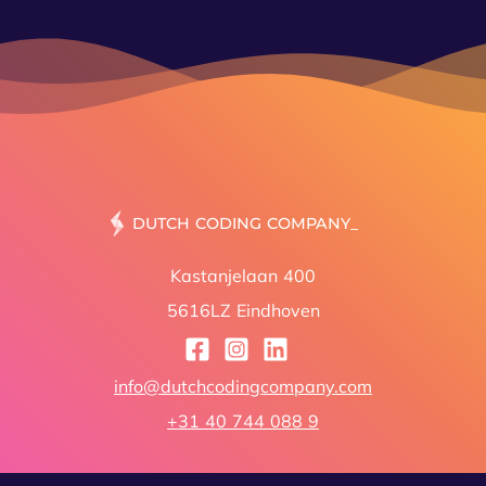
DUTCH CODING COMP
Kastanjelaan 400
5616LZ Eindhoven
info@dutchcodingcompany.com
+31 40 744 088 9