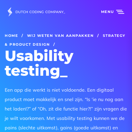
MENU
HOME
WIJ WETEN VAN AANPAKKEN
STRATEGY
& PRODUCT DESIGN
Usability
testing
Een app die werkt is niet voldoende. Een digitaal
product moet makkelijk en snel zijn. “Is ‘ie nu nog aan
het laden!?” of “Oh, zit die functie hier?!” zijn vragen die
je wilt voorkomen. Met usability testing kunnen we de
pains (slechte uitkomst), gains (goede uitkomst) en