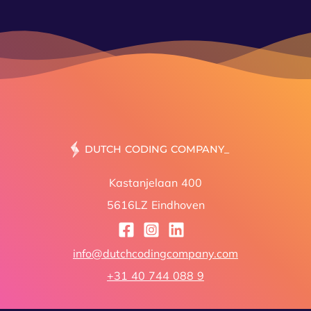
DUTCH CODING
Kastanjelaan 400
5616LZ Eindhoven
info@dutchcodingcompany.com
+31 40 744 088 9