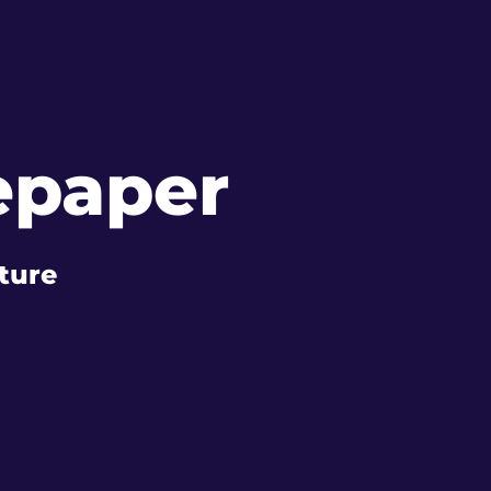
epaper
uture