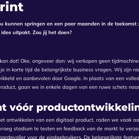
rint
 zou kunnen springen en een paar maanden in de toekomst 
 idee uitpakt. Zou jij het doen?
 kan dat! Oke, ongeveer dan: wij verkopen geen tijdmachin
e in korte tijd de belangrijkste business vragen. Wij zijn n
ikkeld en aanbevolen door Google. In plaats van een volled
roduct, gaan we in enkele dagen van een ruwe schets naar
nt vóór productontwikkeli
t ontwikkelen van een digitaal product, raden we vaak a
n vroeg stadium te testen en feedback van de markt te ver
devoller voor de eindgebruikers. De belangrijkste features 