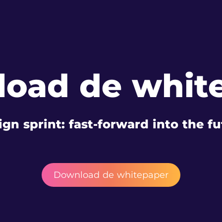
oad de whit
gn sprint: fast-forward into the f
Download de whitepaper