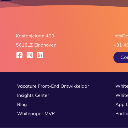
Kastanjelaan 400
info@
5616LZ Eindhoven
+31 4
Co
Vacature Front-End Ontwikkelaar
White
Insights Center
White
Blog
App 
Whitepaper MVP
Portf