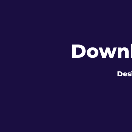
Downl
Desi