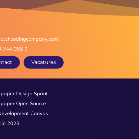
dutchcodingcompany.com
0 744 088 9
ntact
Vacatures
paper Design Sprint
paper Open Source
Development Canvas
olio 2023