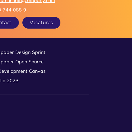
dutchcodingcompany.com
0 744 088 9
ntact
Vacatures
paper Design Sprint
paper Open Source
Development Canvas
olio 2023