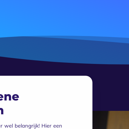
ene
n
ar wel belangrijk! Hier een