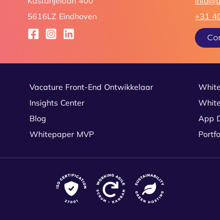
Kastanjelaan 400
info@
5616LZ Eindhoven
+31 4
Co
Vacature Front-End Ontwikkelaar
White
Insights Center
White
Blog
App 
Whitepaper MVP
Portf